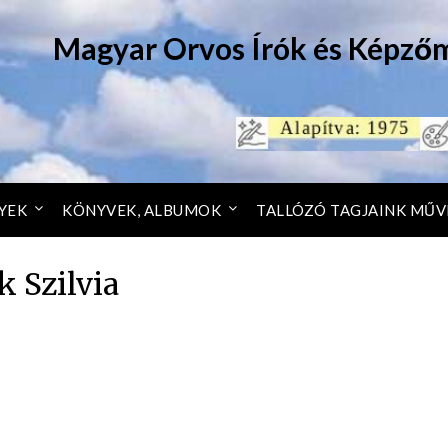
Magyar Orvos Írók és Képző
YEK
KÖNYVEK, ALBUMOK
TALLÓZÓ TAGJAINK MŰV
k Szilvia