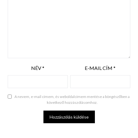
NÉV
*
E-MAIL CÍM
*
A nevem, e-mail címem, és weboldalcímem mentése a böngészőben a
következő hozzászólásomhoz.