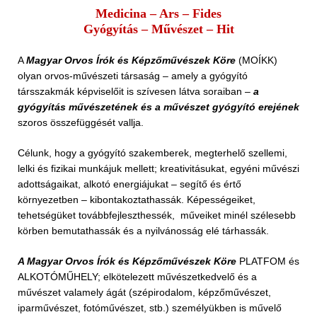
Medicina – Ars – Fides
Gyógyítás – M
ű
vészet – Hit
A
Magyar Orvos Írók és Képzőművészek Köre
(MOÍKK)
olyan orvos-művészeti társaság – amely a gyógyító
társszakmák képviselőit is szívesen látva soraiban –
a
gyógyítás művészetének és a művészet gyógyító erejének
szoros összefüggését vallja.
Célunk, hogy a gyógyító szakemberek, megterhelő szellemi,
lelki és fizikai munkájuk mellett; kreativitásukat, egyéni művészi
adottságaikat, alkotó energiájukat – segítő és értő
környezetben – kibontakoztathassák. Képességeiket,
tehetségüket továbbfejleszthessék, műveiket minél szélesebb
körben bemutathassák és a nyilvánosság elé tárhassák.
A Magyar Orvos Írók és Képzőművészek Köre
PLATFOM és
ALKOTÓMŰHELY; elkötelezett művészetkedvelő és a
művészet valamely ágát (szépirodalom, képzőművészet,
iparművészet, fotóművészet, stb.) személyükben is művelő