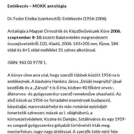
Emlékezés – MOKK antológia
Dr. Fodor Etelka (szerkesztő): Emlékezés (1956-2006).
Antalógia a Magyar Orvosírók és Képzőművészek Köre
2006.
szeptember 8-10.
között Balatonlellén megrendezett
összejöveteléről. DZL-Kiadó, 2006. 143×205 mm, fűzve, 184
oldal és 6+1 oldal melléklet 31 színes alkotással.
ISBN: 963 03 9778 1.
A könyv címe arra utal, hogy szerzői többek között 1956-ra is
emlékeznek. A kiadvány Hankiss János „Elnöki megnyitó“-jával
kezdődik és a „Zárszó“-t is ő írta, közben 40 főként orvos-,
állatorvos- és gyógyszerész-szerző remekműve olvasható. Az
első írások az 1956-os forradalmi események budapesti,
kárpátaljai, marosvásárhelyi és más romániai epizódjait
ismertetik színesen; mások az I. világháború, a
környezetvédelem, Kozma és Damján, Sztálinváros és egy 1959-
es szegedi gyógyszerész gólyabál történetét írták meg,
mesterfokon, nagy-nagy átéléssel. A szerzők több mint fele