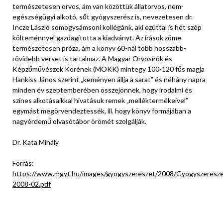
természetesen orvos, ám van közöttük állatorvos, nem-
egészségügyi alkotó, sőt gyógyszerész is, nevezetesen dr.
Incze László somogysámsoni kollégánk, aki ezúttal is hét szép
költeménnyel gazdagította a kiadványt. Az írások zöme
természetesen próza, ám a könyv 60-nál több hosszabb-
rövidebb verset is tartalmaz. A Magyar Orvosírók és
Képzőművészek Körének (MOKK) mintegy 100-120 fős magja
Hankiss János szerint „keményen állja a sarat” és néhány napra
minden év szeptemberében összejönnek, hogy irodalmi és
színes alkotásaikkal hivatásuk remek „melléktermékeivel”
egymást megörvendeztessék, ill. hogy könyv formájában a
nagyérdemű olvasótábor örömét szolgálják.
Dr. Kata Mihály
Forrás:
https://www.mgyt.hu/images/gyogyszereszet/2008/Gyogyszeresze
2008-02.pdf